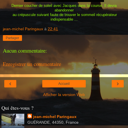
Dernier coucher de soleil avec Jacques dans la course. Il devra
abandonner
au crépuscule suivant faute de trouver le sommeil récupérateur
indispensable ...
jean-michel Paringaux
à
22:41
Partager
Aucun commentaire:
Enregistrer un commentaire
‹
›
Accueil
Afficher la version Web
Qui êtes-vous ?
jean-michel Paringaux
GUÉRANDE, 44350, France