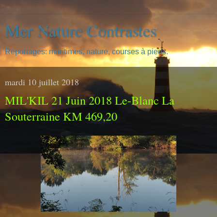
Mer Nature Contrastes
Reportages: maritimes, nature, courses à pieds.
mardi 10 juillet 2018
MIL'KIL 21 Juin 2018 Le-Blanc La
Souterraine KM 469,20