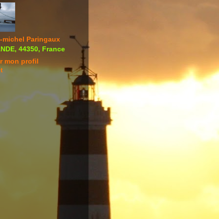
-michel Paringaux
DE, 44350, France
r mon profil
t