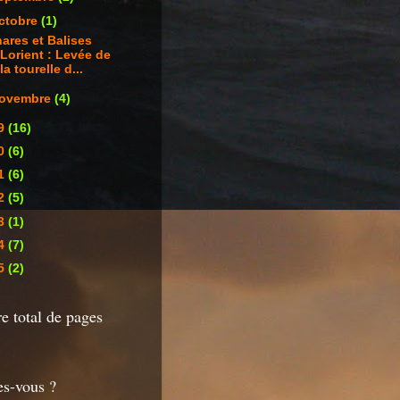
ctobre
(1)
ares et Balises
Lorient : Levée de
la tourelle d...
ovembre
(4)
9
(16)
0
(6)
1
(6)
2
(5)
3
(1)
4
(7)
5
(2)
 total de pages
es-vous ?