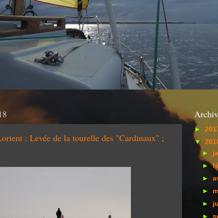
18
Archiv
►
201
Lorient : Levée de la tourelle des "Cardinaux" ;
▼
201
►
j
►
f
►
a
►
m
►
j
►
s