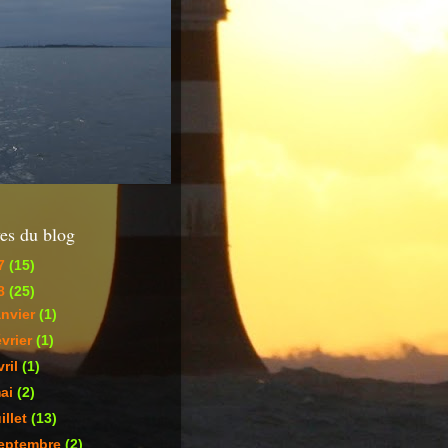
es du blog
7
(15)
8
(25)
anvier
(1)
évrier
(1)
vril
(1)
ai
(2)
uillet
(13)
eptembre
(2)