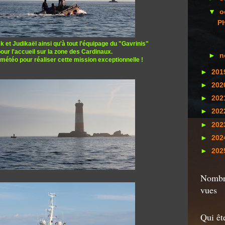
▼
o
Ph
k et Judikaël ainsi qu'à tout l'équipage du "Gavrinis"
our l'accueil sur la zone des Cardinaux.
►
n
météo pour réaliser cette mission exceptionnelle !
►
201
►
202
►
202
►
202
►
202
►
202
►
202
Nombre
vues
Qui êt