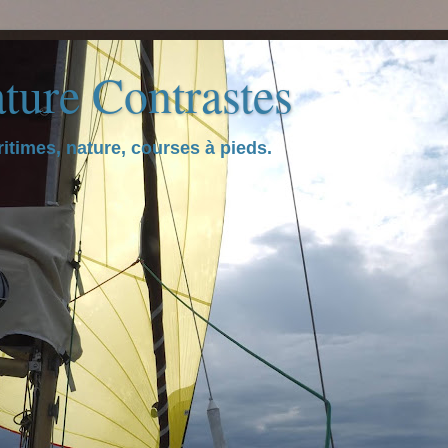
ture Contrastes
itimes, nature, courses à pieds.