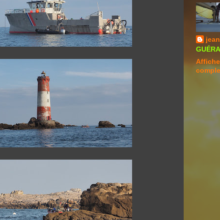
jean
GUÉRAN
Affiche
comple