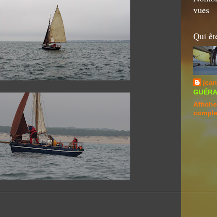
vues
Qui êt
jean
GUÉRAN
Affiche
comple