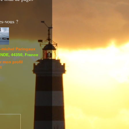
es-vous ?
-michel Paringaux
DE, 44350, France
r mon profil
t