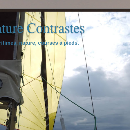
ture Contrastes
itimes, nature, courses à pieds.