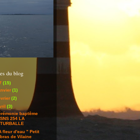
es du blog
7
(15)
anvier
(1)
évrier
(2)
vril
(3)
érémonie baptême
SNS 254 LA
TURBALLE
A fleur d'eau " Petit
bras de Vilaine