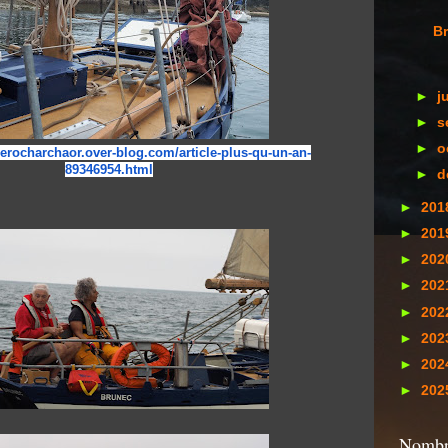
Br
►
j
►
s
►
o
derocharchaor.
over-blog.com/article-plus-qu-
un-an-
89346954.html
►
d
►
201
►
201
►
202
►
202
►
202
►
202
►
202
►
202
Nombre