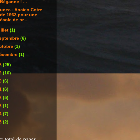
Béganne ! ...
unec : Ancien Cotre
de 1963 pour une
école de pr...
uillet
(1)
eptembre
(6)
ctobre
(1)
écembre
(1)
8
(25)
9
(16)
0
(6)
1
(6)
2
(5)
3
(1)
4
(7)
5
(2)
 total de pages