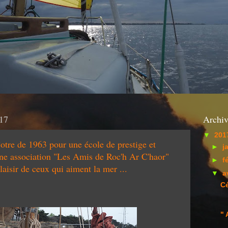
017
Archiv
▼
201
tre de 1963 pour une école de prestige et
►
j
une association "Les Amis de Roc'h Ar C'haor"
►
f
laisir de ceux qui aiment la mer ...
▼
a
C
" 