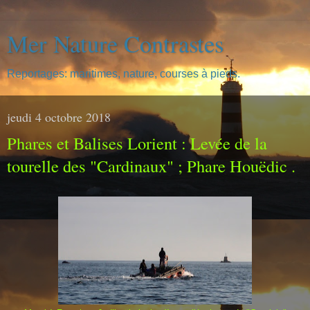
Mer Nature Contrastes
Reportages: maritimes, nature, courses à pieds.
jeudi 4 octobre 2018
Phares et Balises Lorient : Levée de la
tourelle des "Cardinaux" ; Phare Houëdic .