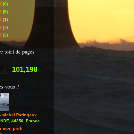
1
(6)
2
(5)
3
(1)
4
(7)
5
(2)
 total de pages
101,198
es-vous ?
-michel Paringaux
DE, 44350, France
r mon profil
t