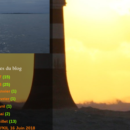
es du blog
7
(15)
8
(25)
anvier
(1)
évrier
(1)
vril
(1)
ai
(2)
uillet
(13)
l'KIL 16 Juin 2018