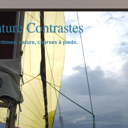
ture Contrastes
itimes, nature, courses à pieds.