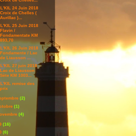
Croix de Chelles...
L'KIL 24 Juin 2018
Croix de Chelles (
Aurillac )...
L'KIL 25 Juin 2018
Flavin /
Fondamentate KM
893,70
L'KIL 26 Juin 2018
Fondamente / Lac
de Liausson ...
L'KIL 27 juin 2018
Lac de Liausson
Sète KM 1003...
L'KIL remise des
prix
eptembre
(2)
ctobre
(1)
ovembre
(4)
9
(16)
0
(6)