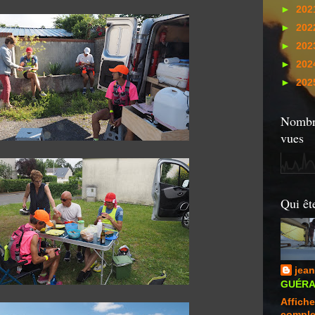
►
202
►
202
►
202
►
202
►
202
Nombre
vues
Qui êt
jean
GUÉRAN
Affiche
comple