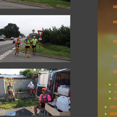
MI
MI
MI
MI
MI
►
s
►
o
►
n
►
201
►
202