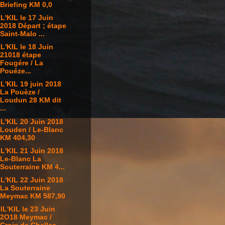
Briefing KM 0,0
L'KIL le 17 Juin
2018 Départ ; étape
Saint-Malo ...
L'KIL le 18 Juin
21018 étape
Fougére / La
Pouéze...
L'KIL 19 juin 2018
La Pouèze /
Loudun 28 KM dit
...
L'KIL 20 Juin 2018
Louden / Le-Blanc
KM 404,30
L'KIL 21 Juin 2018
Le-Blanc La
Souterraine KM 4...
L'KIL 22 Juin 2018
La Souterraine
Meymac KM 587,90
IL'KIL le 23 Juin
2O18 Meymac /