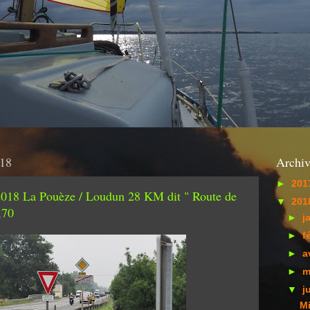
018
Archiv
►
201
2018 La Pouèze / Loudun 28 KM dit " Route de
▼
201
,70
►
j
►
f
►
a
►
m
▼
j
Mi