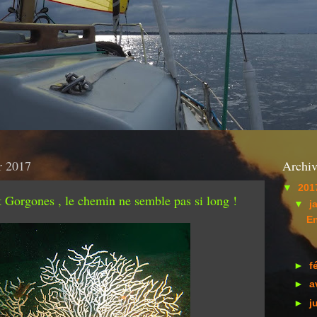
r 2017
Archiv
▼
201
t Gorgones , le chemin ne semble pas si long !
▼
j
En
►
f
►
a
►
j