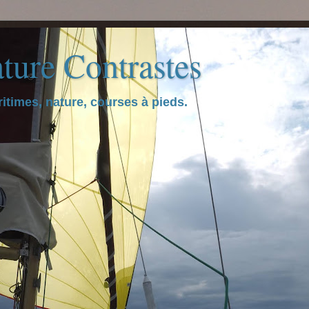
ture Contrastes
itimes, nature, courses à pieds.