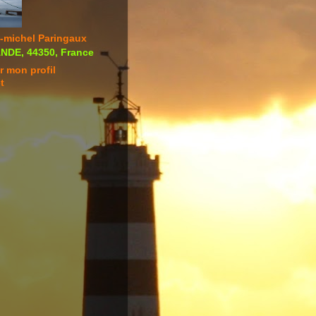
-michel Paringaux
DE, 44350, France
r mon profil
t