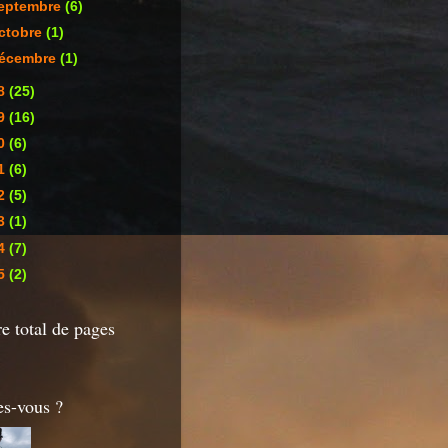
eptembre
(6)
ctobre
(1)
écembre
(1)
8
(25)
9
(16)
0
(6)
1
(6)
2
(5)
3
(1)
4
(7)
5
(2)
 total de pages
es-vous ?