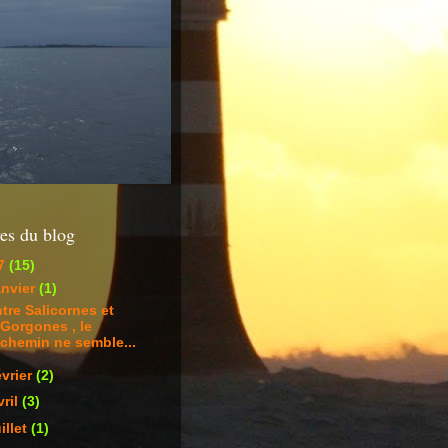
es du blog
7
(15)
anvier
(1)
tre Salicornes et
Gorgones , le
chemin ne semble...
évrier
(2)
vril
(3)
uillet
(1)