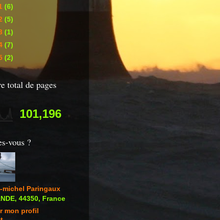
1
(6)
2
(5)
3
(1)
4
(7)
5
(2)
 total de pages
101,196
es-vous ?
-michel Paringaux
DE, 44350, France
r mon profil
t