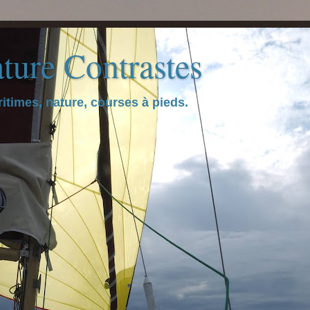
ture Contrastes
itimes, nature, courses à pieds.