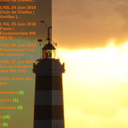
Croix de Chelles...
L'KIL 24 Juin 2018
Croix de Chelles (
Aurillac )...
L'KIL 25 Juin 2018
Flavin /
Fondamentate KM
893,70
L'KIL 26 Juin 2018
Fondamente / Lac
de Liausson ...
L'KIL 27 juin 2018
Lac de Liausson
Sète KM 1003...
L'KIL remise des
prix
eptembre
(2)
ctobre
(1)
ovembre
(4)
9
(16)
0
(6)