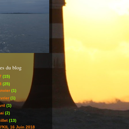
es du blog
7
(15)
8
(25)
anvier
(1)
évrier
(1)
vril
(1)
ai
(2)
uillet
(13)
l'KIL 16 Juin 2018