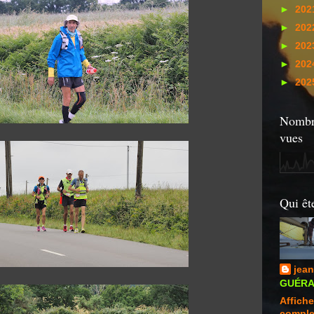
►
202
►
202
►
202
►
202
►
202
Nombre
vues
Qui êt
jean
GUÉRAN
Affiche
comple