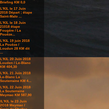
Briefing KM 0,0
L'KIL le 17 Juin
2018 Départ ; étape
Saint-Malo ...
L'KIL le 18 Juin
21018 étape
Fougére / La
Pouéze...
L'KIL 19 juin 2018
La Pouèze /
Loudun 28 KM dit
...
L'KIL 20 Juin 2018
Louden / Le-Blanc
KM 404,30
L'KIL 21 Juin 2018
Le-Blanc La
Souterraine KM 4...
L'KIL 22 Juin 2018
La Souterraine
Meymac KM 587,90
IL'KIL le 23 Juin
2O18 Meymac /