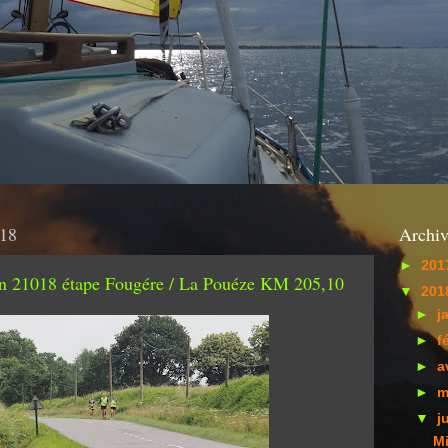
018
Archiv
►
201
in 21018 étape Fougére / La Pouéze KM 205,10
▼
201
►
j
►
f
►
a
►
m
▼
j
Mi