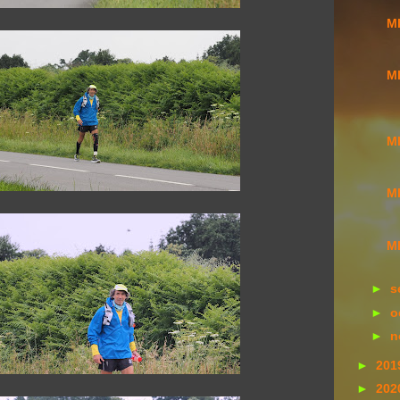
MI
MI
MI
MI
MI
►
s
►
o
►
n
►
201
►
202