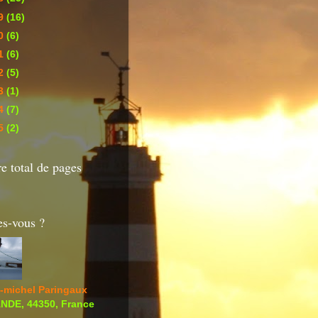
9
(16)
0
(6)
1
(6)
2
(5)
3
(1)
4
(7)
5
(2)
 total de pages
es-vous ?
-michel Paringaux
DE, 44350, France