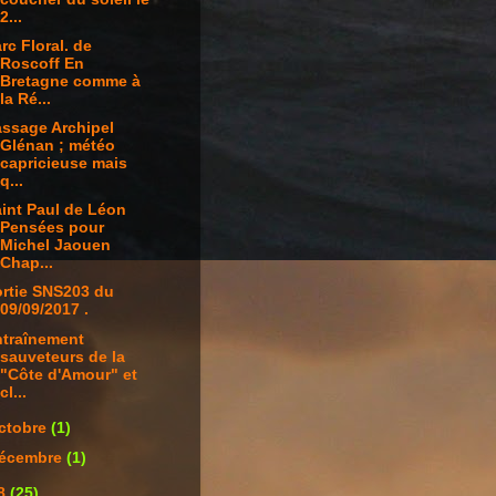
2...
rc Floral. de
Roscoff En
Bretagne comme à
la Ré...
ssage Archipel
Glénan ; météo
capricieuse mais
q...
int Paul de Léon
Pensées pour
Michel Jaouen
Chap...
rtie SNS203 du
09/09/2017 .
traînement
sauveteurs de la
"Côte d'Amour" et
cl...
ctobre
(1)
écembre
(1)
8
(25)