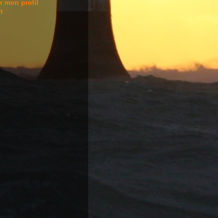
r mon profil
t