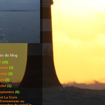
es du blog
7
(15)
anvier
(1)
évrier
(2)
vril
(3)
uillet
(1)
eptembre
(6)
rt La Croix
Concarneau au
coucher du soleil le