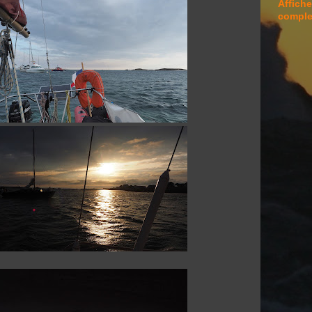
Affiche
comple