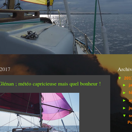
 2017
Archiv
▼
201
Glénan ; météo capricieuse mais quel bonheur !
►
j
►
f
►
a
►
j
▼
s
Po