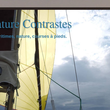
ture Contrastes
itimes, nature, courses à pieds.