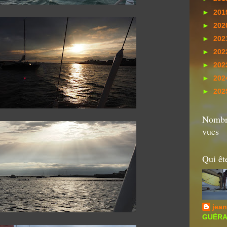
►
201
►
202
►
202
►
202
►
202
►
202
►
202
Nombre
vues
Qui êt
jean
GUÉRAN