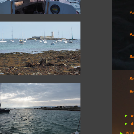
Pa
Pa
Sa
So
En
►
o
►
d
►
201